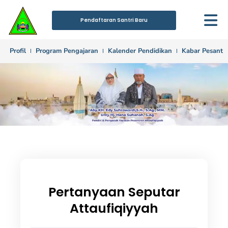
Lewati
Pendaftaran Santri Baru
ke
konten
Profil
Program Pengajaran
Kalender Pendidikan
Kabar Pesantr
Pertanyaan Seputar
Attaufiqiyyah