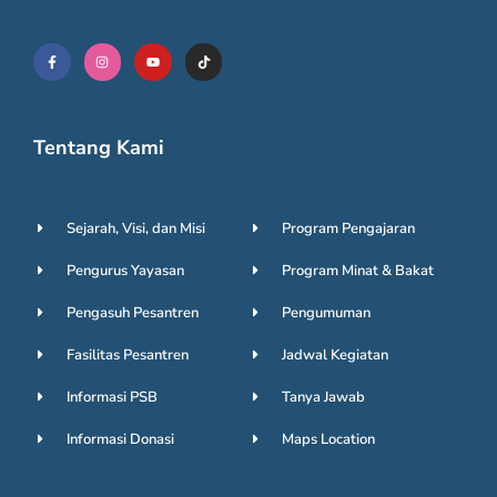
F
I
Y
a
n
o
c
s
u
e
t
t
b
a
u
o
g
b
Tentang Kami
o
r
e
k
a
-
m
f
Sejarah, Visi, dan Misi
Program Pengajaran
Pengurus Yayasan
Program Minat & Bakat
Pengasuh Pesantren
Pengumuman
Fasilitas Pesantren
Jadwal Kegiatan
Informasi PSB
Tanya Jawab
Informasi Donasi
Maps Location